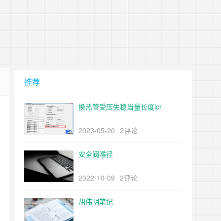
推荐
换热管受压失稳当量长度lcr
2023-05-20
2评论
安全阀喉径
2022-10-09
2评论
胡伟明笔记