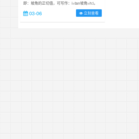
即：坡角的正切值，可写作：i=tan坡角=h:l。
例如：坡度3% 是指路程每100米,垂直方向上升
03-06
立刻查看
(下降)3米 ；1%是指路程每100米,垂直方向上升
(下降)1米 。依次类推。 ……