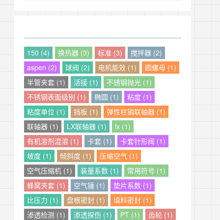
150 (4)
换热器 (3)
标准 (3)
搅拌器 (2)
aspen (2)
球阀 (2)
电机能效 (1)
圆螺母 (1)
半管夹套 (1)
活接 (1)
不锈钢抛光 (1)
不锈钢表面级别 (1)
椭圆 (1)
粘度 (1)
粘度单位 (1)
挡板 (1)
弹性柱销联轴器 (1)
联轴器 (1)
LX联轴器 (1)
lx (1)
有机溶剂混溶 (1)
卡套 (1)
卡套针形阀 (1)
坡度 (1)
倾斜度 (1)
压缩空气 (1)
空气压缩机 (1)
装量系数 (1)
常用符号 (1)
蜂窝夹套 (1)
空气锤 (1)
垫片系数 (1)
比压力 (1)
盘根密封 (1)
填料密封 (1)
渗透检测 (1)
渗透探伤 (1)
PT (1)
齿轮 (1)