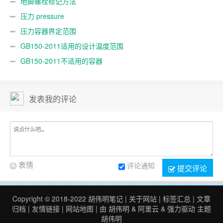
地脚螺栓标记方法
压力 pressure
压力容器界定范围
GB150-2011适用的设计温度范围
GB150-2011不适用的容器
发表我的评论
表情
评论通知
提交评论
Copyright © 2018-2022
胡伟明笔记
|
关于网站
|
标签汇总
|
文章
归档
|
友情链接
|
网站地图
| 由
胡伟明
&
阿里云
&
强力驱动
主题
胡伟明