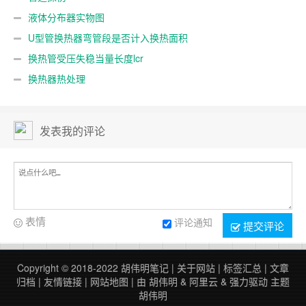
液体分布器实物图
U型管换热器弯管段是否计入换热面积
换热管受压失稳当量长度lcr
换热器热处理
发表我的评论
表情
评论通知
提交评论
Copyright © 2018-2022
胡伟明笔记
|
关于网站
|
标签汇总
|
文章
归档
|
友情链接
|
网站地图
| 由
胡伟明
&
阿里云
&
强力驱动
主题
胡伟明