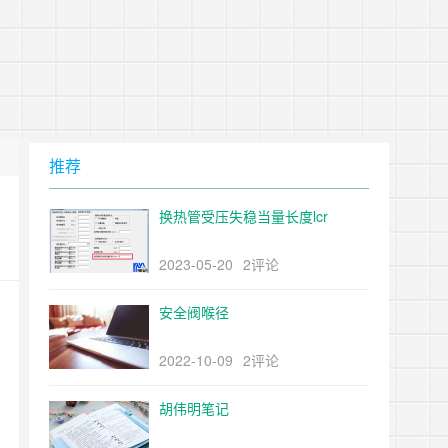
推荐
换热管受压失稳当量长度lcr
2023-05-20
2评论
安全阀喉径
2022-10-09
2评论
胡伟明笔记