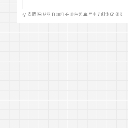
表情
贴图
加粗
删除线
居中
斜体
签到