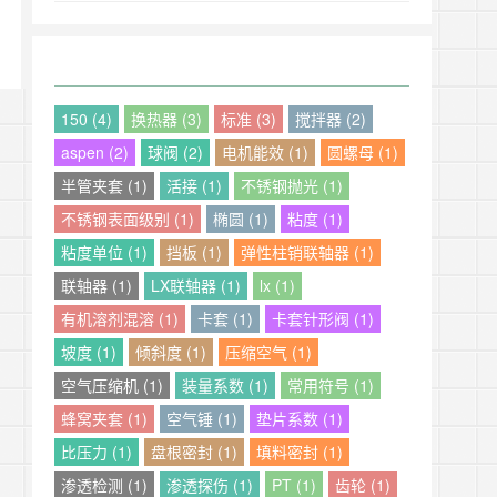
150 (4)
换热器 (3)
标准 (3)
搅拌器 (2)
aspen (2)
球阀 (2)
电机能效 (1)
圆螺母 (1)
半管夹套 (1)
活接 (1)
不锈钢抛光 (1)
不锈钢表面级别 (1)
椭圆 (1)
粘度 (1)
粘度单位 (1)
挡板 (1)
弹性柱销联轴器 (1)
联轴器 (1)
LX联轴器 (1)
lx (1)
有机溶剂混溶 (1)
卡套 (1)
卡套针形阀 (1)
坡度 (1)
倾斜度 (1)
压缩空气 (1)
空气压缩机 (1)
装量系数 (1)
常用符号 (1)
蜂窝夹套 (1)
空气锤 (1)
垫片系数 (1)
比压力 (1)
盘根密封 (1)
填料密封 (1)
渗透检测 (1)
渗透探伤 (1)
PT (1)
齿轮 (1)