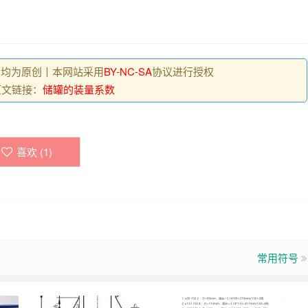
, 均为原创丨本网站采用
BY-NC-SA
协议进行授权
原文链接：
储罐的装量系数
喜欢 (
1
)
常用符号