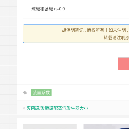
球罐和卧罐 η=0.9
胡伟明笔记 , 版权所有丨如未注明 
转载请注明
装量系数
灭菌罐/发酵罐配蒸汽发生器大小