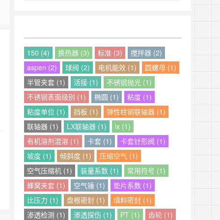
150 (4)
换热器 (3)
标准 (3)
搅拌器 (2)
aspen (2)
球阀 (2)
电机能效 (1)
圆螺母 (1)
半管夹套 (1)
活接 (1)
不锈钢抛光 (1)
不锈钢表面级别 (1)
椭圆 (1)
粘度 (1)
粘度单位 (1)
挡板 (1)
弹性柱销联轴器 (1)
联轴器 (1)
LX联轴器 (1)
lx (1)
有机溶剂混溶 (1)
卡套 (1)
卡套针形阀 (1)
坡度 (1)
倾斜度 (1)
压缩空气 (1)
空气压缩机 (1)
装量系数 (1)
常用符号 (1)
蜂窝夹套 (1)
空气锤 (1)
垫片系数 (1)
比压力 (1)
盘根密封 (1)
填料密封 (1)
渗透检测 (1)
渗透探伤 (1)
PT (1)
齿轮 (1)