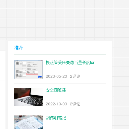
推荐
换热管受压失稳当量长度lcr
2023-05-20
2评论
安全阀喉径
2022-10-09
2评论
胡伟明笔记