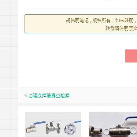
胡伟明笔记 , 版权所有丨如未注明 
转载请注明原
油罐底焊缝真空检漏