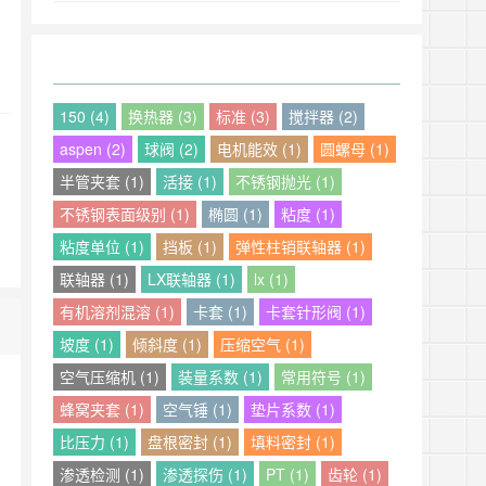
150 (4)
换热器 (3)
标准 (3)
搅拌器 (2)
aspen (2)
球阀 (2)
电机能效 (1)
圆螺母 (1)
半管夹套 (1)
活接 (1)
不锈钢抛光 (1)
不锈钢表面级别 (1)
椭圆 (1)
粘度 (1)
粘度单位 (1)
挡板 (1)
弹性柱销联轴器 (1)
联轴器 (1)
LX联轴器 (1)
lx (1)
有机溶剂混溶 (1)
卡套 (1)
卡套针形阀 (1)
坡度 (1)
倾斜度 (1)
压缩空气 (1)
空气压缩机 (1)
装量系数 (1)
常用符号 (1)
蜂窝夹套 (1)
空气锤 (1)
垫片系数 (1)
比压力 (1)
盘根密封 (1)
填料密封 (1)
渗透检测 (1)
渗透探伤 (1)
PT (1)
齿轮 (1)